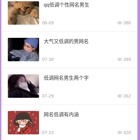
qq低调个性网名男生
08-09
380
大气又低调的男网名
07-30
289
低调网名男生两个字
07-29
262
网名低调有内涵
07-23
420