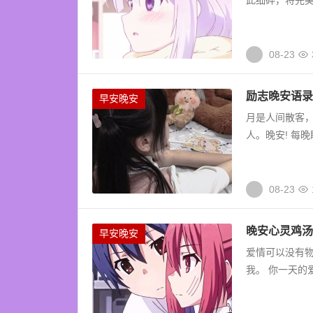
此细碎，将完美
08-23
励志晚安语录
早安晚安
月是人间散客
人。晚安! 每
08-23
晚安心灵鸡汤
早安晚安
爱情可以没有
我。 你一天的