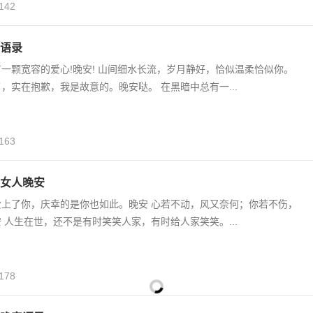
142
语录
一颗宽容的爱心!晚安! 山间细水长流，岁月静好，恰似温柔恰似你。
，实在抱歉，我是故意的。晚安哒。 在黑暗中总有一...
163
女人晚安
爱上了你，庆幸的是你也如此。晚安 心若不动，风又奈何；你若不伤，
 人生在世，还不是有时笑笑人家，有时给人家笑笑。...
178