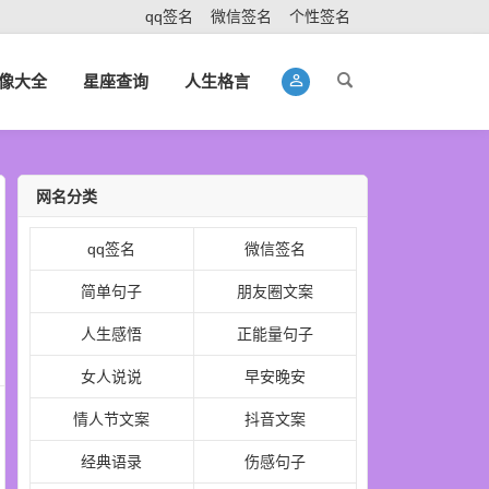
qq签名
微信签名
个性签名
像大全
星座查询
人生格言
网名分类
qq签名
微信签名
简单句子
朋友圈文案
人生感悟
正能量句子
女人说说
早安晚安
情人节文案
抖音文案
经典语录
伤感句子