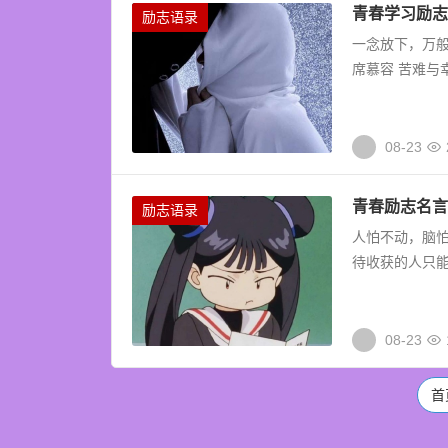
青春学习励志
励志语录
一念放下，万般
席慕容 苦难与
08-23
青春励志名言
励志语录
人怕不动，脑怕
待收获的人只能
08-23
首