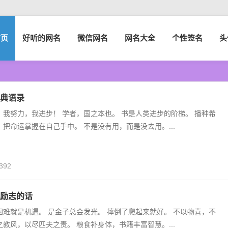
首页
好听的网名
微信网名
网名大全
个性签名
头
典语录
 我努力，我进步！ 学者，国之本也。 书是人类进步的阶梯。 播种希
 把命运掌握在自己手中。 不是没有用，而是没去用。...
392
励志的话
困难就是机遇。 是金子总会发光。 摔倒了爬起来就好。 不以物喜，不
之教风，以尽匹夫之责。 粮食补身体，书籍丰富智慧。...