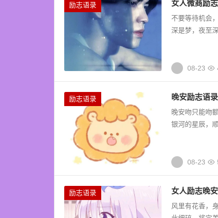
女人微商励志
励志语录
不要等待机会，
深是梦，夜至深
08-23
晚安励志语录
励志语录
晚安吻只能吻额
银河的星辰，顺
08-23
女人励志晚安
励志语录
风里有花香，身