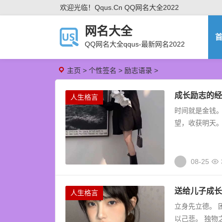
欢迎光临！qqus.cn QQ网名大全2022
网名大全
QQ网名大全qqus-最新网名2022
主页
>
个性签名
>
励志语录
>
成长励志的经
人生格言
时间就是金钱。
望，收获明天。
08-25
送给儿子成长
人生格言
立身先立德。 
以己悲。 独物