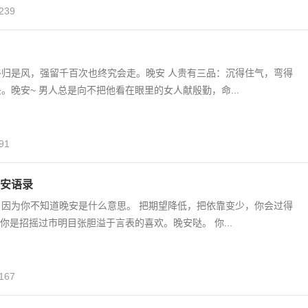
239
终归是风，强留千百次也终究会走。晚安 人贵有三品：沉得住气，弯得
。晚安~ 男人总是向不把他看在眼里的女人献殷勤，命...
91
安语录
，因为你不知道晚安是什么意思。 把期望降低，把依靠变少，你会过得
对你是招摇过市明目张胆溢于言表的喜欢。晚安哒。 你...
167