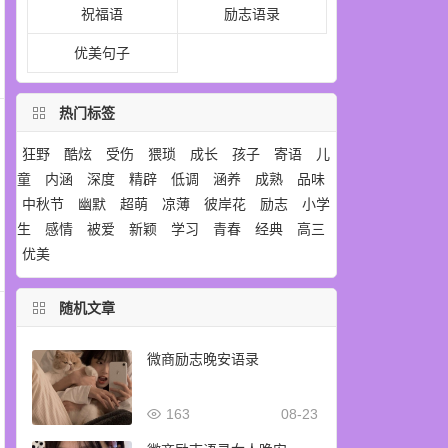
祝福语
励志语录
优美句子
热门标签
狂野
酷炫
受伤
猥琐
成长
孩子
寄语
儿
童
内涵
深度
精辟
低调
涵养
成熟
品味
中秋节
幽默
超萌
凉薄
彼岸花
励志
小学
生
感情
被爱
新颖
学习
青春
经典
高三
优美
随机文章
微商励志晚安语录
163
08-23