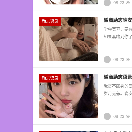
08-23
微商励志晚安
励志语录
学会宽容，要有
如果套路到你了
08-23
微商励志语录
励志语录
我奋不顾身的
岁月无恙。晚安
08-23