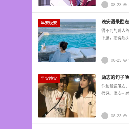
08-23
晚安语录励志
早安晚安
得不到的爱人
下腰，抬得起头
08-23
励志的句子晚
早安晚安
你和我说晚安
很好。晚安~ 
08-23