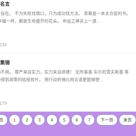
名言
自在。 不为失败找借口，只为成功找方法。 青春是一本太仓促的书。
幸福一样，都是生命盛开的花朵。 命运之神关上一道...
233
集锦
不用。 尊严来自实力，实力来自拼搏！ 无所事事 车尔尼雪夫斯基 等
得到凋零的枯枝败叶。 用行动祈祷比用言语更能够使...
179
页
1
2
3
4
5
6
7
下一页
末页