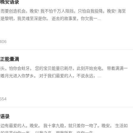
晚安语录
而要创造机会。晚安! 我不怕千万人阻挡，只怕自我投降。晚安! 海至
是黎明，我灵魂至深是你。 逝去的故事里，你欠我一...
406
正能量满
头，怕你会蛀牙。 您的宝贝能量已耗尽，此刻开始充电。 带着满满一
着月光进入你梦乡。 对于我们最爱的人，不说永远，...
554
语录
边有最爱的人。晚安。 我十拿九稳，就只差你一吻了。晚安。 生活如