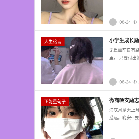
08-24
小学生成长励
人生格言
无畏面前自有路
里。 只要付出
08-24
微商晚安励志
正能量句子
海底月是天上
遥远。晚安~ 