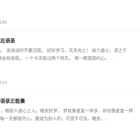
196
志语录
。 该谈话时不要沉思。 好好学习，天天向上！ 蚁穴虽小，溃之千
就会有收获。 一个今天胜过两个明天。 用一颗宽容的心，...
219
语录正能量
月，眼前人是心上人。晚安好梦。 梦就像星星一样多，却也像星星一样
要每一天都很开心，要成为别人的，可望不可及。晚安。...