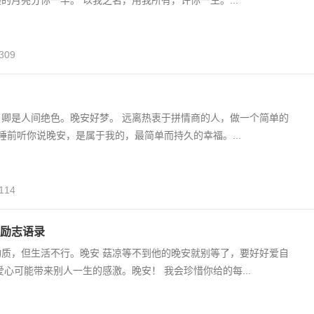
的月亮分你一半。 以我之名，用我所有，许你一生。...
309
，卿是人间绝色。晚安好梦。 远离热衷于拼情商的人，做一个简单的
晚睡前听你说晚安，是属于我的，最简单而持久的幸福。...
114
励志语录
物质，但生活不行。晚安 菇凉等不到他的晚安就别等了，要好好爱自
爱心可能带来别人一生的感激。晚安！ 我会珍惜你给的每...