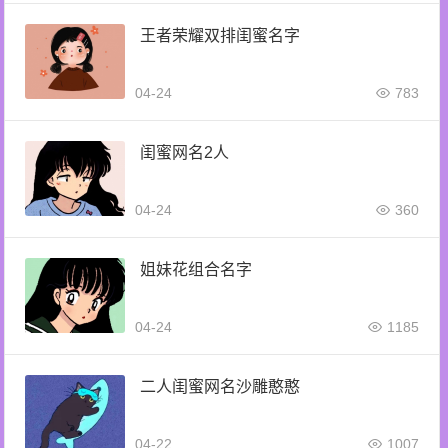
王者荣耀双排闺蜜名字
04-24
783
闺蜜网名2人
04-24
360
姐妹花组合名字
04-24
1185
二人闺蜜网名沙雕憨憨
04-22
1007